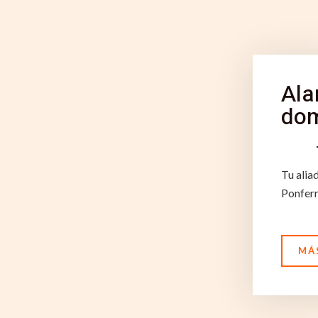
Ala
dom
Tu alia
Ponferr
MÁ