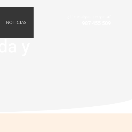
¿Tienes alguna pregunta?
987 455 509
NOTICIAS
da y