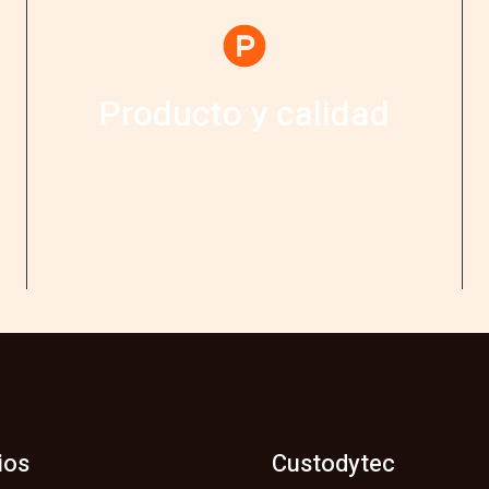
Producto y calidad
Nuestros productos son líderes mundiales en
sistemas de seguridad y están homologados por las
normas más exigentes.
ios
Custodytec