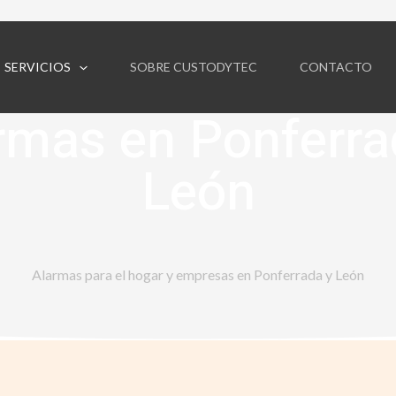
SERVICIOS
SOBRE CUSTODYTEC
CONTACTO
rmas en Ponferra
León
Alarmas para el hogar y empresas en Ponferrada y León