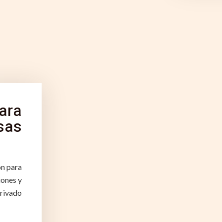
ara
sas
ón para
iones y
privado