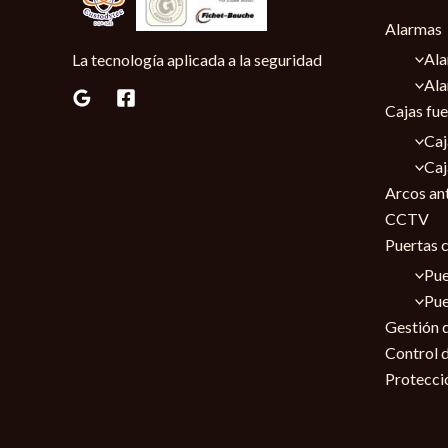
Alarmas
Ala
La tecnología aplicada a la seguridad
Ala
Cajas fue
Caj
Caj
Arcos an
CCTV
Puertas 
Pue
Pue
Gestión d
Control 
Protecci