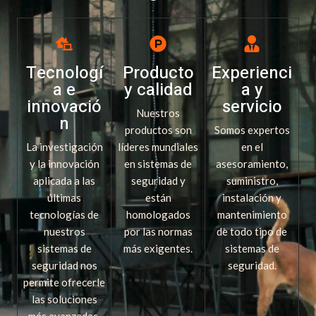
Tecnologí
Producto
Experienci
a e
y calidad
a y
innovació
servicio
Nuestros
n
productos son
Somos expertos
La investigación
líderes mundiales
en el
y la innovación
en sistemas de
asesoramiento,
aplicada a las
seguridad y
suministro,
últimas
están
instalación y
tecnologías de
homologados
mantenimiento
nuestros
por las normas
de todo tipo de
sistemas de
más exigentes.
sistemas de
seguridad nos
seguridad.
permite ofrecerle
las soluciones
más avanzadas.